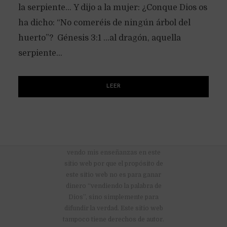
la serpiente… Y dijo a la mujer: ¿Conque Dios os
ha dicho: “No comeréis de ningún árbol del
huerto”? Génesis 3:1 …al dragón, aquella
serpiente...
LEER
No hay anuncios publicitarios ni
vendo mis enseñanzas en este
sitio web por que el propósito de
este sitio web no es para ganar
dinero “vendiendo la palabra de
Dios”, sino simplemente para
difundir la verdad. Este sitio web
tampoco tiene derechos de autor.