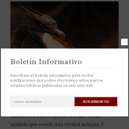
Boletín Informativo
Suscríbase al boletín informativo para recibir
notificaciones por correo electrónico sobre nuevos
estudios bíblicos publicados en este sitio web.
La serpiente en el huerto del Edén no era una
culebra pequeñita, pero un dragón. Por eso el
SUSCRÍBASE YA!
libro del Apocalipsis habla de un dragón, que
también es una serpiente. Porque es un
símbolo que revela una verdad antigua. Y