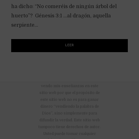
ha dicho: “No comeréis de ningún árbol del
huerto”? Génesis 3:1 …al dragón, aquella
serpiente...
LEER
No hay anuncios publicitarios ni
vendo mis enseñanzas en este
sitio web por que el propósito de
este sitio web no es para ganar
dinero “vendiendo la palabra de
Dios”, sino simplemente para
difundir la verdad. Este sitio web
tampoco tiene derechos de autor.
Usted puede tomar cualquier