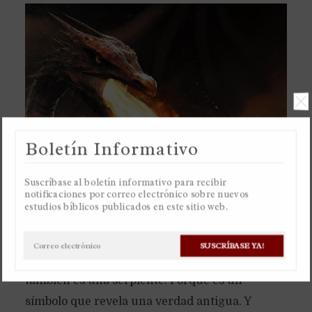
Boletín Informativo
Suscríbase al boletín informativo para recibir
notificaciones por correo electrónico sobre nuevos
estudios bíblicos publicados en este sitio web.
La serpiente en el huerto del Edén no era una
culebra pequeñita, pero un dragón. Por eso el
SUSCRÍBASE YA!
libro del Apocalipsis habla de un dragón, que
también es una serpiente. Porque es un
símbolo que revela una verdad antigua. Y