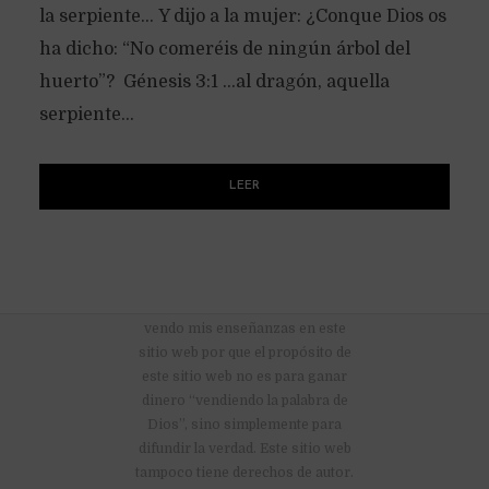
la serpiente… Y dijo a la mujer: ¿Conque Dios os
ha dicho: “No comeréis de ningún árbol del
huerto”? Génesis 3:1 …al dragón, aquella
serpiente...
LEER
No hay anuncios publicitarios ni
vendo mis enseñanzas en este
sitio web por que el propósito de
este sitio web no es para ganar
dinero “vendiendo la palabra de
Dios”, sino simplemente para
difundir la verdad. Este sitio web
tampoco tiene derechos de autor.