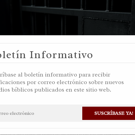
letín Informativo
ríbase al boletín informativo para recibir
ficaciones por correo electrónico sobre nuevos
dios bíblicos publicados en este sitio web.
SUSCRÍBASE YA!
 transgredió el mandamiento de no comer del fruto del á
bien y del mal, la muerte se convirtió en su mayor enemi