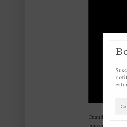
Bo
Susc
noti
estu
Cuando el hombre
conocimiento del 