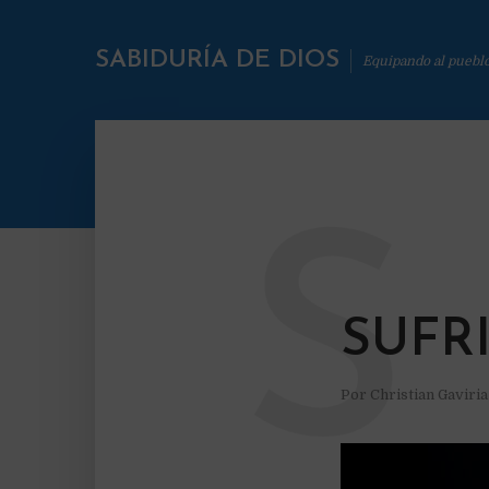
SABIDURÍA DE DIOS
Equipando al puebl
S
SUFR
Por
Christian Gaviri