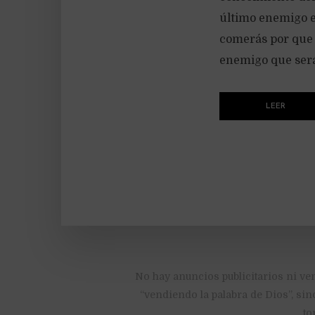
último enemigo en
comerás por que e
enemigo que será 
LEER
No hay anuncios publicitarios ni ve
“vendiendo la palabra de Dios”, sin
to