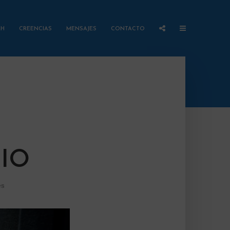
AH
CREENCIAS
MENSAJES
CONTACTO
IO
és