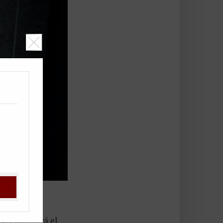
rbol del
go, que será el