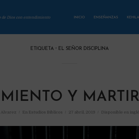
o de Dios con entendimiento
INICIO
ENSEÑANZAS
KEHIL
ETIQUETA
EL SEÑOR DISCIPLINA
IMIENTO Y MARTIR
a Alvarez
En
Estudios Bíblicos
27 abril, 2019
Disponible en ingl