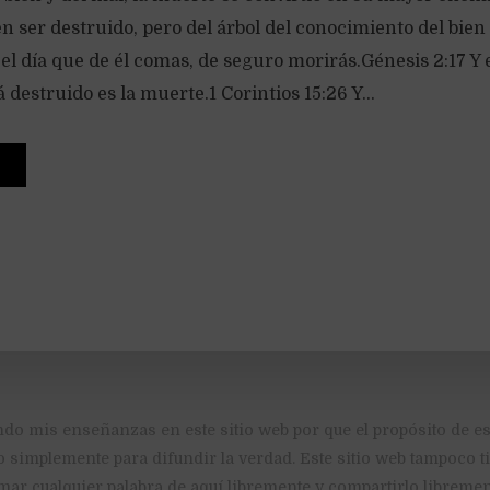
 ser destruido, pero del árbol del conocimiento del bien
l día que de él comas, de seguro morirás.Génesis 2:17 Y 
destruido es la muerte.1 Corintios 15:26 Y...
ndo mis enseñanzas en este sitio web por que el propósito de es
o simplemente para difundir la verdad. Este sitio web tampoco 
mar cualquier palabra de aquí libremente y compartirlo libremen