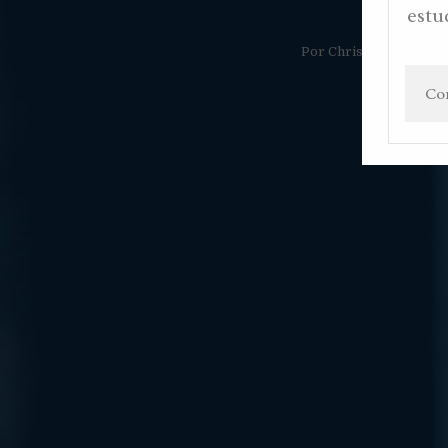
estu
Por
Christian Gaviria 