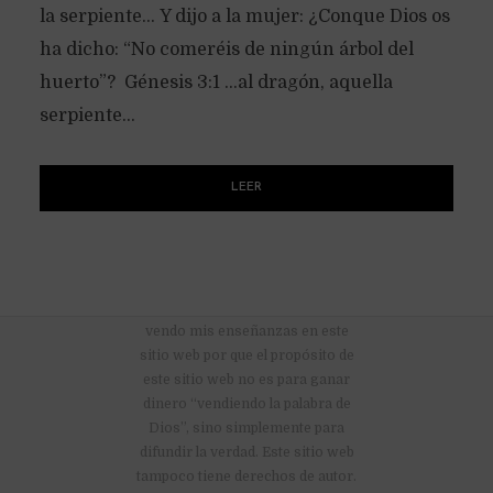
la serpiente… Y dijo a la mujer: ¿Conque Dios os
ha dicho: “No comeréis de ningún árbol del
huerto”? Génesis 3:1 …al dragón, aquella
serpiente...
LEER
No hay anuncios publicitarios ni
vendo mis enseñanzas en este
sitio web por que el propósito de
este sitio web no es para ganar
dinero “vendiendo la palabra de
Dios”, sino simplemente para
difundir la verdad. Este sitio web
tampoco tiene derechos de autor.