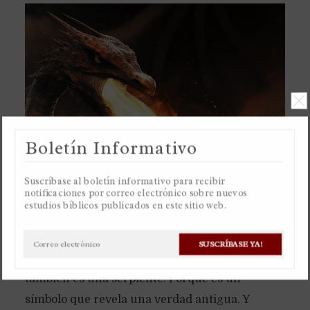
Boletín Informativo
Suscríbase al boletín informativo para recibir
notificaciones por correo electrónico sobre nuevos
estudios bíblicos publicados en este sitio web.
La serpiente en el huerto del Edén no era una
culebra pequeñita, pero un dragón. Por eso el
SUSCRÍBASE YA!
libro del Apocalipsis habla de un dragón, que
también es una serpiente. Porque es un
símbolo que revela una verdad antigua. Y