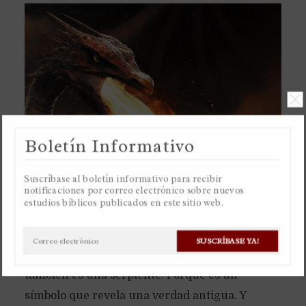
Boletín Informativo
Suscríbase al boletín informativo para recibir
notificaciones por correo electrónico sobre nuevos
estudios bíblicos publicados en este sitio web.
La serpiente en el huerto del Edén no era una
culebra pequeñita, pero un dragón. Por eso el
SUSCRÍBASE YA!
libro del Apocalipsis habla de un dragón, que
también es una serpiente. Porque es un
símbolo que revela una verdad antigua. Y