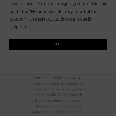
la serpiente… Y dijo a la mujer: ¿Conque Dios os
ha dicho: “No comeréis de ningún árbol del
huerto”? Génesis 3:1 …al dragón, aquella
serpiente...
LEER
No hay anuncios publicitarios ni
vendo mis enseñanzas en este
sitio web por que el propósito de
este sitio web no es para ganar
dinero “vendiendo la palabra de
Dios”, sino simplemente para
difundir la verdad. Este sitio web
tampoco tiene derechos de autor.