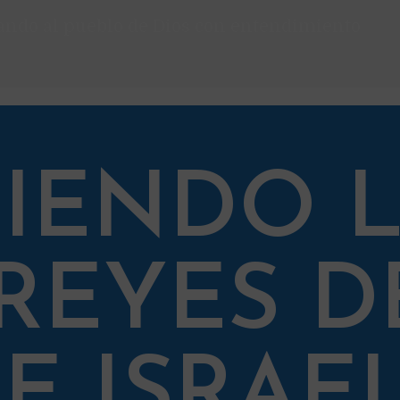
ndo al pueblo de Dios con entendimiento
IENDO L
REYES D
E ISRAE